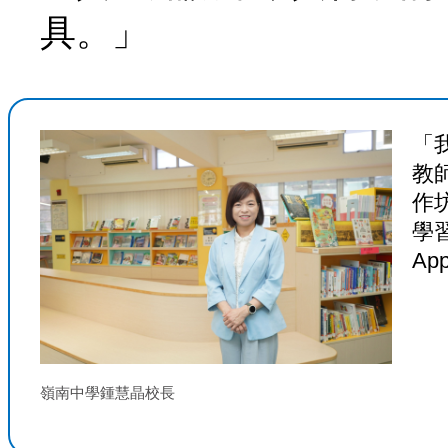
具。」
「
教師
作
學
A
嶺南中學鍾慧晶校長