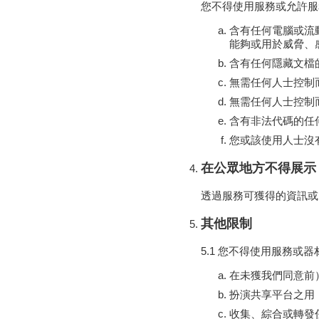
您不得使用服務或允許服
含有任何電腦或流
能夠或用於威脅、
含有任何隱藏文檔
無需任何人士控制
無需任何人士控制
含有非法代碼的任
您或該使用人士沒
在公眾地方不得展示
透過服務可獲得的資訊或
其他限制
5.1 您不得使用服務或
在未獲我們同意前
扮演共享平台之用
收集、綜合或轉發