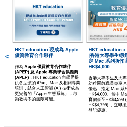
HKT education 現成為 Apple
HKT education 
<
優質教育合作夥伴
|香港大專學生/教
定 Mac 系列折扣
作為
Apple 優質教育合作夥伴
HK$4,000
(APEP) 及 Apple 專業學習供應商
(APLP)
，HKT education 向學界提
香港大專學生及大專
供各型號的 iPad、Mac 及相關專業
幼稚園教職員專享 Ap
培訓，結合人工智能 (AI) 技術成為
優惠，指定 Mac 
更完善的「Apple 生態系統」，啟
HK$4,000。當中 Ma
動教與學的無限可能。
育價低至HK$3,999
HK$4,799) ，立
登記優惠。