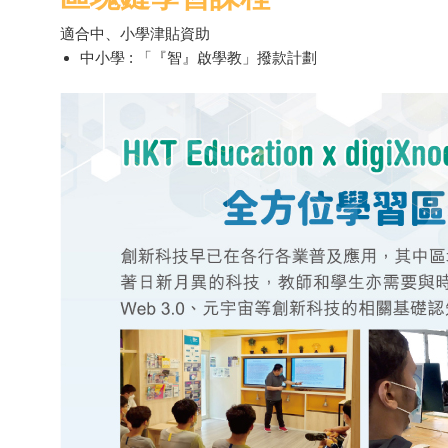
適合中、小學津貼資助
中小學 : 「『智』啟學教」撥款計劃