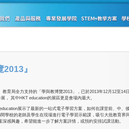
2013』
教育局全力支持的「學與教博覽2013」，已於2013年12月12至1
參展， 其中
HKT
e
ducation的展區更是會場內最大。
e
ducation展示了最新的一站式電子學習方案，如何在課堂前、中
6間學校的老師及學生在現場進行電子學習示範課，吸引大批教育界
案深感興趣，希望能進一步了解方案詳情，或預約安排試課活動。