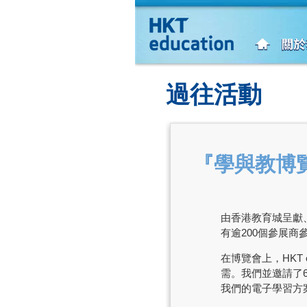
過往活動
『學與教博覽
由香港教育城呈獻、
有逾200個參展商
在博覽會上，
HKT
需。我們並邀請了
我們的電子學習方