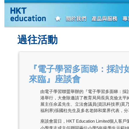
過往活動
『電子學習多面睇：採討
來臨』座談會
由電子學習聯盟舉辦的『電子學習多面睇：採討如
港舉行，大會除邀請了教育局局長吳克儉太平
展主任佘孟先生、立法會議員(資訊科技界)莫乃
福利界)張國柱先生及多名老師和業界代表，分
座談會當日，HKT Education Limit
小學李志成主任聯同兩位小學5年級學生示範H