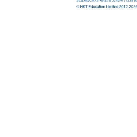
貴金屬及寶石A類註冊交易商 ( 註冊號碼 ：A-B-
© HKT Education Limited 20